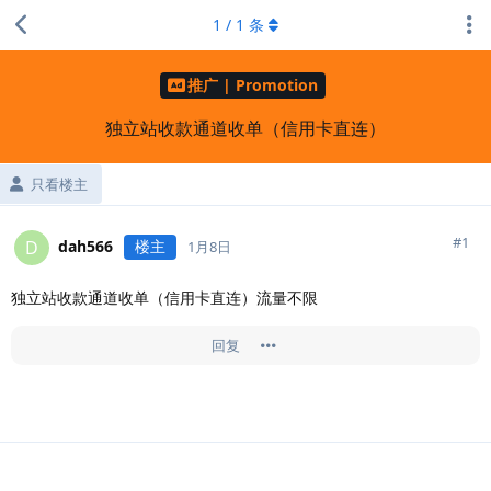
1
/
1
条
推广 | Promotion
独立站收款通道收单（信用卡直连）
只看楼主
#
1
dah566
楼主
D
1月8日
独立站收款通道收单（信用卡直连）流量不限
回复