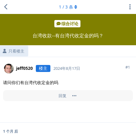
1
/
3
条
综合讨论
台湾收款--有台湾代收定金的吗？
只看楼主
#
1
jeff0520
楼主
2024年8月17日
请问你们有台湾代收定金的吗
回复
1 个月
后