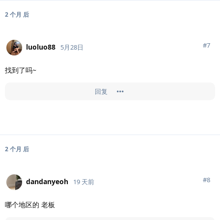
2 个月
后
#
7
luoluo88
5月28日
找到了吗~
回复
2 个月
后
#
8
dandanyeoh
19 天前
哪个地区的 老板