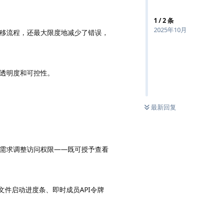
1
/
2
条
2025年10月
移流程，还最大限度地减少了错误，
透明度和可控性。
最新回复
需求调整访问权限——既可授予查看
文件启动进度条、即时成员API令牌