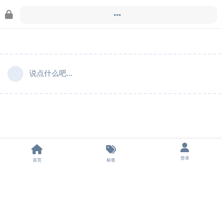
Doingfb
于
2024年11月22日
锁定此帖
说点什么吧...
登录
首页
标签
法律声明
|
隐私条款
|
飞机群组
|
申请友链
|
担保平台