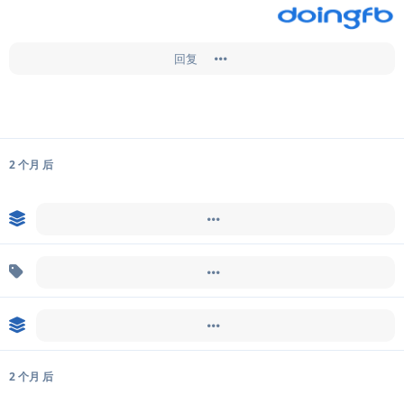
回复
2 个月
后
Doingfb
超级置顶了此帖
Doingfb
于
2024年9月13日
移除
标签
综合讨论
Doingfb
取消超级置顶此帖
2 个月
后