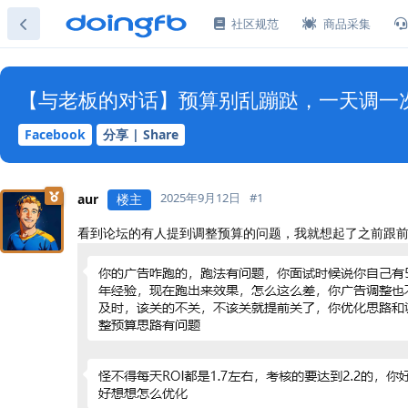
社区规范
商品采集
【与老板的对话】预算别乱蹦跶，一天调一
Facebook
分享 | Share
2025年9月12日
#
1
aur
楼主
看到论坛的有人提到调整预算的问题，我就想起了之前跟