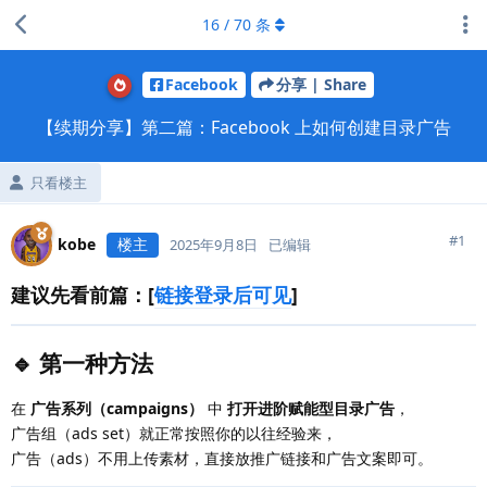
16
/
70
条
Facebook
分享 | Share
【续期分享】第二篇：Facebook 上如何创建目录广告
只看楼主
#
1
kobe
楼主
2025年9月8日
已编辑
建议先看前篇：[
链接登录后可见
]
🔹 第一种方法
在
广告系列（campaigns）
中
打开进阶赋能型目录广告
，
广告组（ads set）就正常按照你的以往经验来，
广告（ads）不用上传素材，直接放推广链接和广告文案即可。