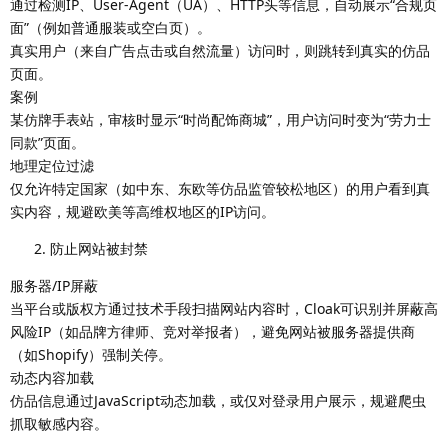
通过检测IP、User-Agent（UA）、HTTP头等信息，自动展示“合规页
面”（例如普通服装或空白页）。
真实用户（来自广告点击或自然流量）访问时，则跳转到真实的仿品
页面。
案例
某仿牌手表站，审核时显示“时尚配饰商城”，用户访问时变为“劳力士
同款”页面。
地理定位过滤
仅允许特定国家（如中东、东欧等仿品监管较松地区）的用户看到真
实内容，规避欧美等高维权地区的IP访问。
防止网站被封禁
服务器/IP屏蔽
当平台或版权方通过技术手段扫描网站内容时，Cloak可识别并屏蔽高
风险IP（如品牌方律师、竞对举报者），避免网站被服务器提供商
（如Shopify）强制关停。
动态内容加载
仿品信息通过JavaScript动态加载，或仅对登录用户展示，规避爬虫
抓取敏感内容。