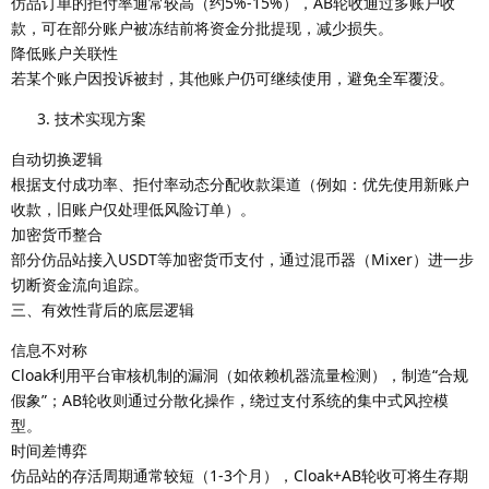
仿品订单的拒付率通常较高（约5%-15%），AB轮收通过多账户收
款，可在部分账户被冻结前将资金分批提现，减少损失。
降低账户关联性
若某个账户因投诉被封，其他账户仍可继续使用，避免全军覆没。
技术实现方案
自动切换逻辑
根据支付成功率、拒付率动态分配收款渠道（例如：优先使用新账户
收款，旧账户仅处理低风险订单）。
加密货币整合
部分仿品站接入USDT等加密货币支付，通过混币器（Mixer）进一步
切断资金流向追踪。
三、有效性背后的底层逻辑
信息不对称
Cloak利用平台审核机制的漏洞（如依赖机器流量检测），制造“合规
假象”；AB轮收则通过分散化操作，绕过支付系统的集中式风控模
型。
时间差博弈
仿品站的存活周期通常较短（1-3个月），Cloak+AB轮收可将生存期