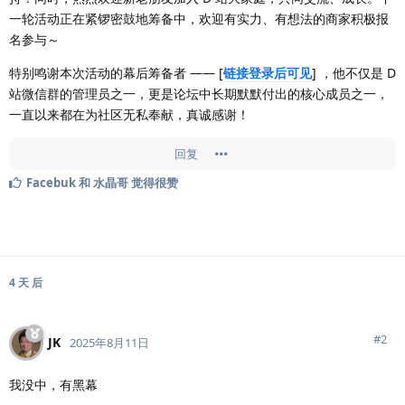
一轮活动正在紧锣密鼓地筹备中，欢迎有实力、有想法的商家积极报
名参与～
特别鸣谢本次活动的幕后筹备者 —— [
链接登录后可见
] ，他不仅是 D
站微信群的管理员之一，更是论坛中长期默默付出的核心成员之一，
一直以来都在为社区无私奉献，真诚感谢！
回复
Facebuk
和
水晶哥
觉得很赞
4 天
后
#
2
JK
2025年8月11日
我没中，有黑幕