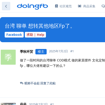
社区规范
商品采集
台湾 聊单 想转其他地区Fp了。
Facebook
求助 | Help
2025年7月2日
#
1
季秋环贸
楼主
季
做了一段时间的台湾聊单 COD模式 做的家居摆件 文化
fp，哪位大佬有建议一下的么？
昵称不会起
回复了此帖
焱焱
2025年7月2日
#
2