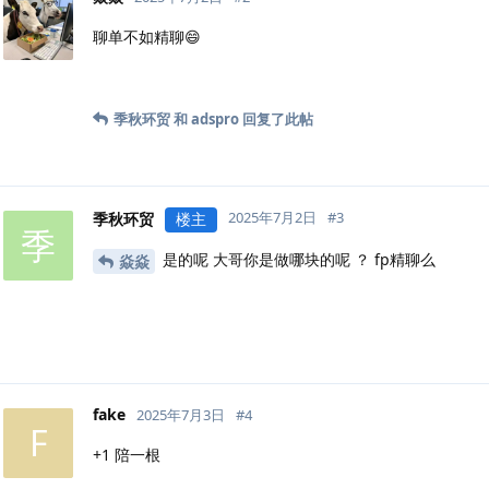
聊单不如精聊😄
季秋环贸
和
adspro
回复了此帖
2025年7月2日
#
3
季秋环贸
楼主
季
是的呢 大哥你是做哪块的呢 ？ fp精聊么
焱焱
fake
2025年7月3日
#
4
F
+1 陪一根