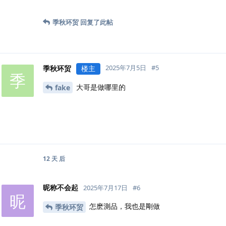
季秋环贸
回复了此帖
2025年7月5日
#
5
季秋环贸
楼主
季
大哥是做哪里的
fake
12 天
后
昵称不会起
2025年7月17日
#
6
昵
怎麽測品，我也是剛做
季秋环贸