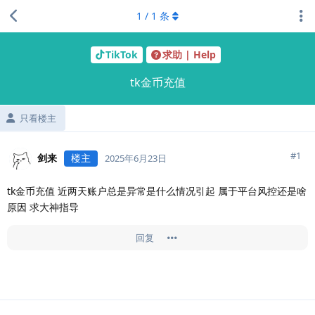
1
/
1
条
TikTok
求助 | Help
tk金币充值
只看楼主
#
1
剑来
楼主
2025年6月23日
tk金币充值 近两天账户总是异常是什么情况引起 属于平台风控还是啥
原因 求大神指导
回复