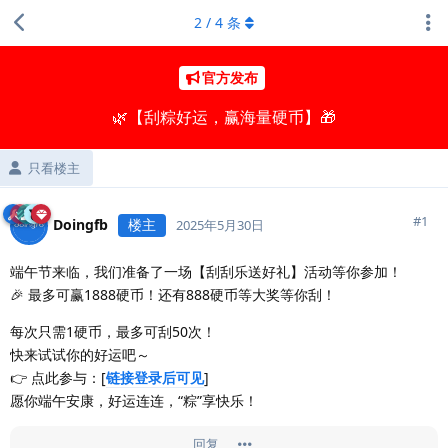
2
/
4
条
官方发布
🌿【刮粽好运，赢海量硬币】🎁
只看楼主
#
1
Doingfb
楼主
2025年5月30日
端午节来临，我们准备了一场【刮刮乐送好礼】活动等你参加！
🎉 最多可赢1888硬币！还有888硬币等大奖等你刮！
每次只需1硬币，最多可刮50次！
快来试试你的好运吧～
👉 点此参与：[
链接登录后可见
]
愿你端午安康，好运连连，“粽”享快乐！
回复