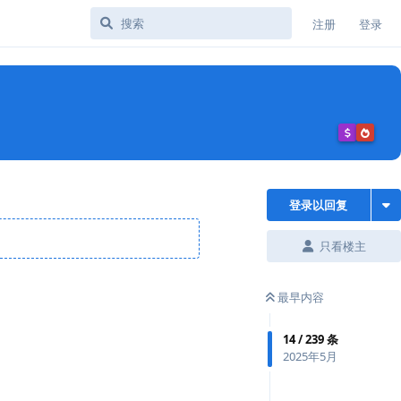
注册
登录
登录以回复
只看楼主
最早内容
14
/
239
条
2025年5月