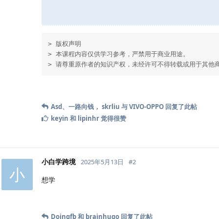
> 版权声明

> 本课程内容仅供学习参考，严禁用于商业用途。

> 请尊重原作者的知识产权，未经许可不得转载或用于其他
Asd
、
一路向钱
，
skrliu
与
VIVO-OPPO
回复了此帖
keyin
和
lipinhr
觉得很赞
小白学跨境
2025年5月13日
#
2
小
想学
Doingfb
和
brainhugo
回复了此帖