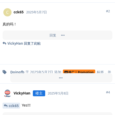
#
2
cck65
C
2025年5月7日
真的吗！
回复
VickyHan
回复了此帖
Doingfb
于
2025年5月7日
添加
标签
，并
推广 | Promotion
移除
标签
。
电商平台
#
4
VickyHan
楼主
2025年5月8日
Yes!!!
cck65