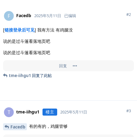
#
2
Facedb
F
2025年5月11日
已编辑
[
链接登录后可见
] 我有方法 有鸡腿没
说的是过斗篷看落地页吧
说的是过斗篷看落地页吧
回复
tme-iihgu1
回复了此帖
#
3
tme-iihgu1
楼主
T
2025年5月11日
有的有的，鸡腿管够
Facedb