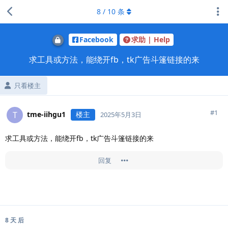
8
/
10
条
Facebook
求助 | Help
求工具或方法，能绕开fb，tk广告斗篷链接的来
只看楼主
#
1
tme-iihgu1
楼主
T
2025年5月3日
求工具或方法，能绕开fb，tk广告斗篷链接的来
回复
8 天
后