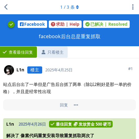
1
/
3
条
Facebook
求助 | Help
已解决 | Resolved
facebook后台总是重复抓取
查看最佳回复
只看楼主
#
1
L1n
楼主
2025年4月25日
站点后台出了一单但是广告后台抓了两单（除以2刚好是那一单的价
格），并且是经常性出现
回复
L1n
2025年4月26日
最佳回复
发放赏金
500 硬币
解决了 像素代码重复安装导致重复抓取两次了