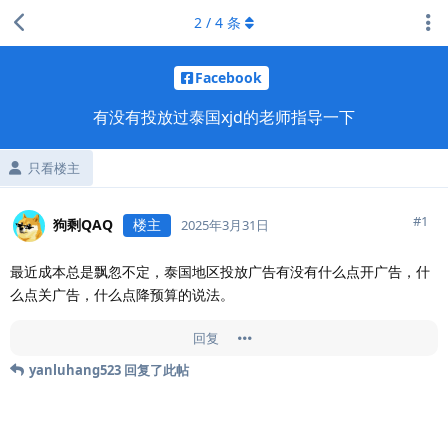
2
/
4
条
Facebook
有没有投放过泰国xjd的老师指导一下
只看楼主
#
1
狗剩QAQ
楼主
2025年3月31日
最近成本总是飘忽不定，泰国地区投放广告有没有什么点开广告，什
么点关广告，什么点降预算的说法。
回复
yanluhang523
回复了此帖