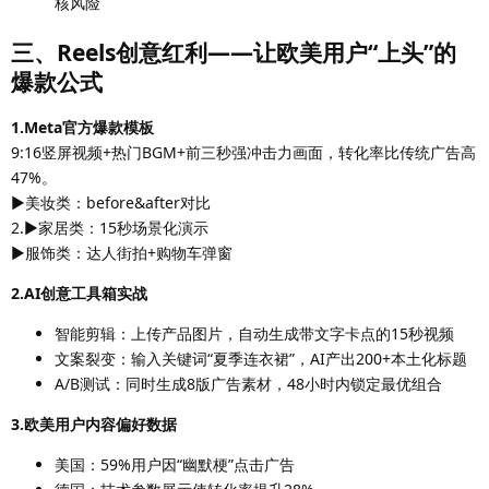
核风险
三、Reels创意红利——让欧美用户“上头”的
爆款公式
1.Meta官方爆款模板
9:16竖屏视频+热门BGM+前三秒强冲击力画面，转化率比传统广告高
47%。
▶美妆类：before&after对比
2.▶家居类：15秒场景化演示
▶服饰类：达人街拍+购物车弹窗
2.AI创意工具箱实战
智能剪辑：上传产品图片，自动生成带文字卡点的15秒视频
文案裂变：输入关键词“夏季连衣裙”，AI产出200+本土化标题
A/B测试：同时生成8版广告素材，48小时内锁定最优组合
3.欧美用户内容偏好数据
美国：59%用户因“幽默梗”点击广告