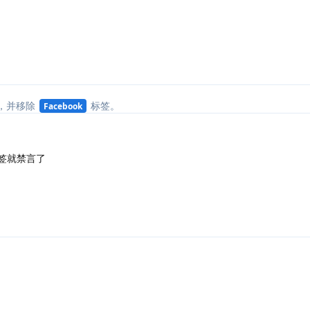
回复
，并移除
标签
。
Facebook
签就禁言了
回复