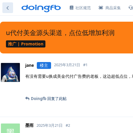
社区规范
商品采集
u代付美金源头渠道，点位低增加利润
推广 | Promotion
2025年3月21日
#
1
jane
楼主
有没有需要u换成美金代付广告费的老板，这边超低点位，
Doingfb
回复了此帖
墨雨
2025年3月21日
#
2
墨