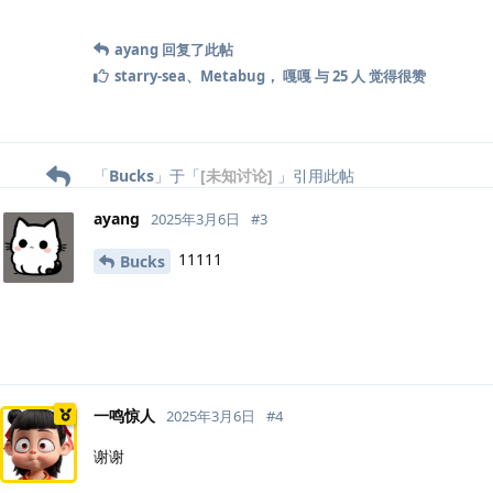
ayang
回复了此帖
starry-sea
、
Metabug
，
嘎嘎
与
25
人
觉得很赞
「
Bucks
」于「
[未知讨论]
」引用此帖
ayang
2025年3月6日
#
3
11111
Bucks
一鸣惊人
2025年3月6日
#
4
谢谢