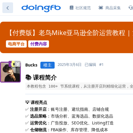
社区规范
商品采集
【付费版】老鸟Mike亚马逊全阶运营教程 | 
电商平台
付费内容
2025年3月6日
已编辑
#
1
Bucks
楼主
📚 课程简介
本教程包含 100+ 节系统课程，从注册开店到精细化运营
💡 课程亮点
✅
注册开店
：账号注册、避坑指南、店铺合规
✅
选品策略
：市场分析、蓝海选品、数据化选品
✅
运营优化
：广告投放、SEO优化、Listing打造
✅
仓储物流
：FBA操作、库存管理、降低成本