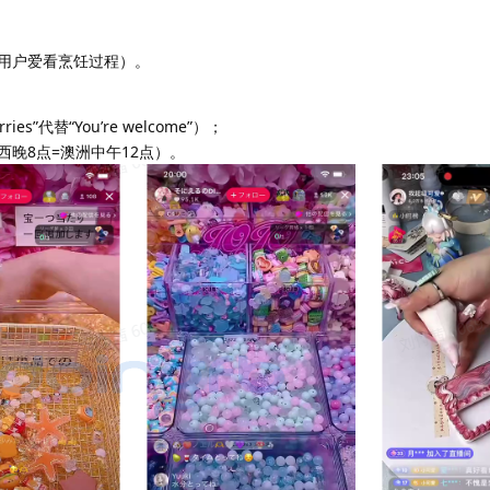
用户爱看烹饪过程）。
ies”代替“You’re welcome”）；
晚8点=澳洲中午12点）。