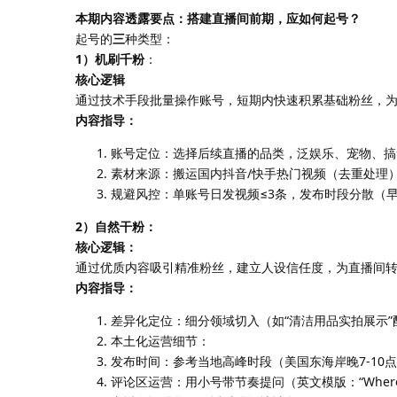
本期内容透露要点：搭建直播间前期，应如何起号？
起号的
三
种类型：
1）机刷千粉
：
核心逻辑
通过技术手段批量操作账号，短期内快速积累基础粉丝，
内容指导：
账号定位：选择后续直播的品类，泛娱乐、宠物、搞
素材来源：搬运国内抖音/快手热门视频（去重处理
规避风控：单账号日发视频≤3条，发布时段分散（早中晚
2）自然干粉：
核心逻辑：
通过优质内容吸引精准粉丝，建立人设信任度，为直播间
内容指导：
差异化定位：细分领域切入（如“清洁用品实拍展示
本土化运营细节：
发布时间：参考当地高峰时段（美国东海岸晚7-10点
评论区运营：用小号带节奏提问（英文模版：“Where can I 