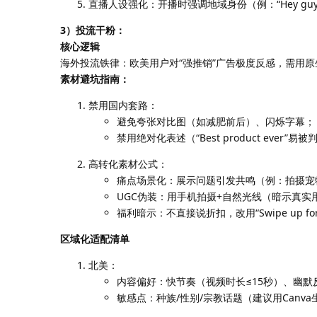
直播人设强化：开播时强调地域身份（例：“Hey guys, I
3）投流干粉：
核心逻辑
海外投流铁律：欧美用户对“强推销”广告极度反感，需用
素材避坑指南：
禁用国内套路：
避免夸张对比图（如减肥前后）、闪烁字幕；
禁用绝对化表述（“Best product ever”
高转化素材公式：
痛点场景化：展示问题引发共鸣（例：拍摄宠
UGC伪装：用手机拍摄+自然光线（暗示真实
福利暗示：不直接说折扣，改用“Swipe up for
区域化适配清单
北美：
内容偏好：快节奏（视频时长≤15秒）、幽默
敏感点：种族/性别/宗教话题（建议用Canv