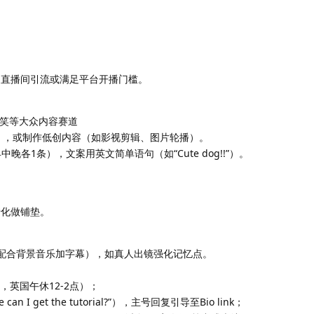
为直播间引流或满足平台开播门槛。
笑等大众内容赛道
），或制作低创内容（如影视剪辑、图片轮播）。
各1条），文案用英文简单语句（如“Cute dog!!”）。
转化做铺垫。
”配合背景音乐加字幕），如真人出镜强化记忆点。
，英国午休12-2点）；
get the tutorial?”），主号回复引导至Bio link；