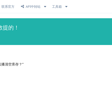
联系官方
API中转站
工具箱
敢提的！
直播清空库存？”