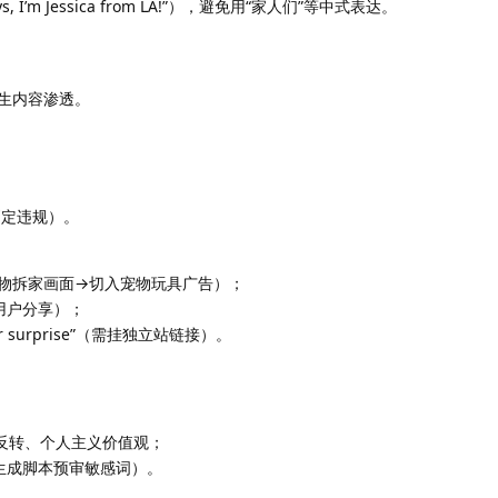
’m Jessica from LA!”），避免用“家人们”等中式表达。
原生内容渗透。
易被判定违规）。
物拆家画面→切入宠物玩具广告）；
用户分享）；
 surprise”（需挂独立站链接）。
反转、个人主义价值观；
a生成脚本预审敏感词）。