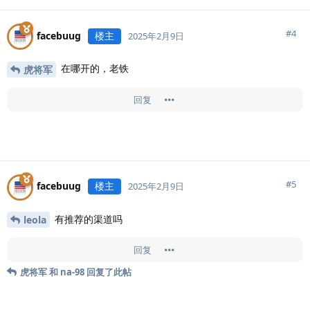
#
4
facebuug
楼主
2025年2月9日
在哪开的，老铁
虎将军
回复
#
5
facebuug
楼主
2025年2月9日
有推荐的渠道吗
leola
回复
虎将军
和
na-98
回复了此帖