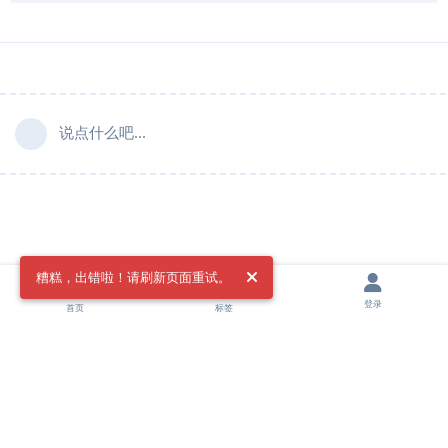
说点什么吧...
糟糕，出错啦！请刷新页面重试。
登录
首页
标签
法律声明
|
隐私条款
|
飞机群组
|
申请友链
|
担保平台
Copyright © 2023 - 2025 Doingfb All rights Reserved.