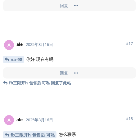
回复
#
17
ale
A
2025年3月16日
你好 现在有吗
na-98
回复
fb三限开h 包售后 可私
回复了此帖
#
18
ale
A
2025年3月16日
怎么联系
fb三限开h 包售后 可私