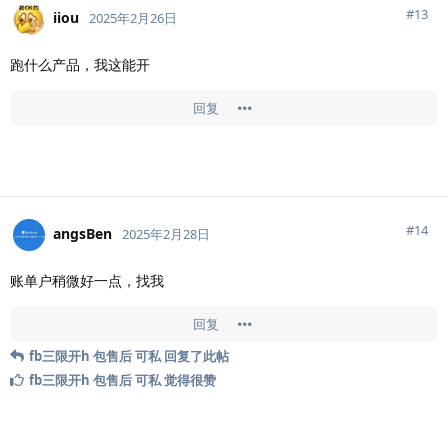
#
13
iiou
2025年2月26日
跑什么产品，我这能开
回复
#
14
angsBen
2025年2月28日
账单户稍微好一点，找我
回复
fb三限开h 包售后 可私
回复了此帖
fb三限开h 包售后 可私
觉得很赞