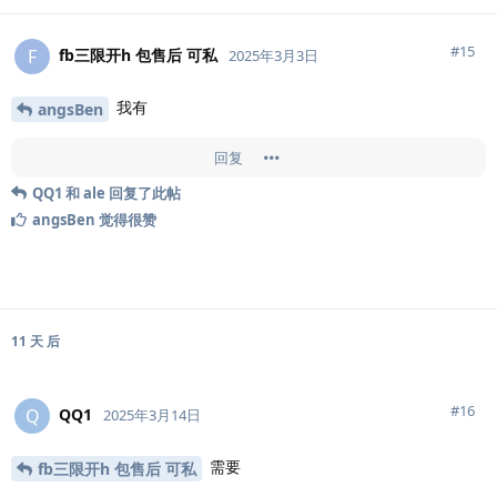
#
15
fb三限开h 包售后 可私
F
2025年3月3日
我有
angsBen
回复
QQ1
和
ale
回复了此帖
angsBen
觉得很赞
11 天
后
#
16
QQ1
Q
2025年3月14日
需要
fb三限开h 包售后 可私