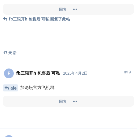
回复
fb三限开h 包售后 可私
回复了此帖
17 天
后
#
19
fb三限开h 包售后 可私
F
2025年4月2日
加论坛官方飞机群
ale
回复