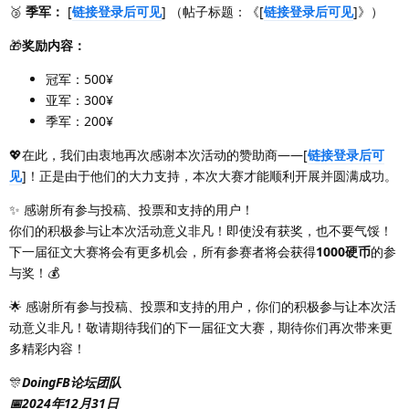
🥉
季军：
[
链接登录后可见
] （帖子标题：《[
链接登录后可见
]》）
🎁
奖励内容：
冠军：500¥
亚军：300¥
季军：200¥
💖在此，我们由衷地再次感谢本次活动的赞助商——[
链接登录后可
见
]！正是由于他们的大力支持，本次大赛才能顺利开展并圆满成功。
✨ 感谢所有参与投稿、投票和支持的用户！
你们的积极参与让本次活动意义非凡！即使没有获奖，也不要气馁！
下一届征文大赛将会有更多机会，所有参赛者将会获得
1000硬币
的参
与奖！💰
🌟 感谢所有参与投稿、投票和支持的用户，你们的积极参与让本次活
动意义非凡！敬请期待我们的下一届征文大赛，期待你们再次带来更
多精彩内容！
🎊
DoingFB论坛团队
📅2024年12月31日