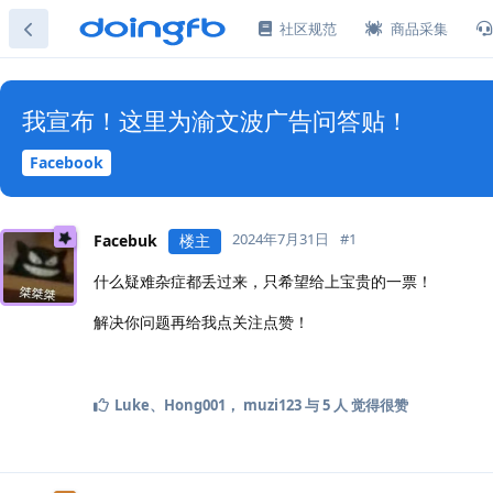
社区规范
商品采集
我宣布！这里为渝文波广告问答贴！
Facebook
2024年7月31日
#
1
Facebuk
楼主
什么疑难杂症都丢过来，只希望给上宝贵的一票！
解决你问题再给我点关注点赞！
Luke
、
Hong001
，
muzi123
与
5
人
觉得很赞