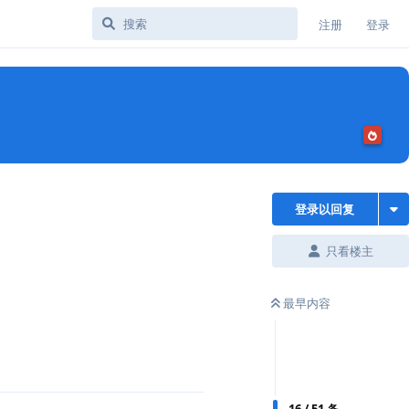
注册
登录
登录以回复
只看楼主
最早内容
16
/
51
条