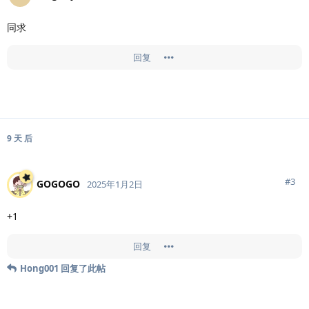
同求
回复
9 天
后
#
3
GOGOGO
2025年1月2日
+1
回复
Hong001
回复了此帖