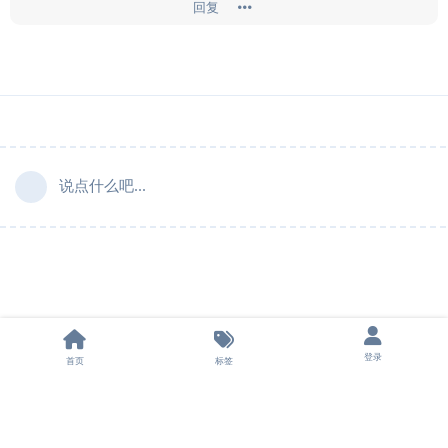
回复
说点什么吧...
登录
首页
标签