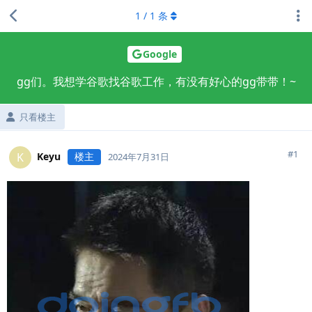
1
/
1
条
Google
gg们。我想学谷歌找谷歌工作，有没有好心的gg带带！~
只看楼主
#
1
Keyu
楼主
K
2024年7月31日